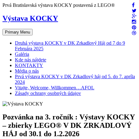
Skip
Prvá Bratislavská výstava KOCKY postavená z LEGO®
to
content
Výstava KOCKY
Primary Menu
Druhá výstava KOCKY v DK Zrkadlový Háj od 7 do 9
Februára 2025
Galéria
Kde nás nájdete
KONTAKTY
Média o nás
Prvá výstava KOCKY v DK Zrkadlový háj od 5. do 7. apríla
2024
Vitajte, Welcome, Willkommen…AFOL
Zásady ochrany osobných údajov
Pozvánka na 3. ročník : Výstavy KOCKY
– zbierky LEGO® V DK ZRKADLOVÝ
HÁJ od 30.1 do 1.2.2026