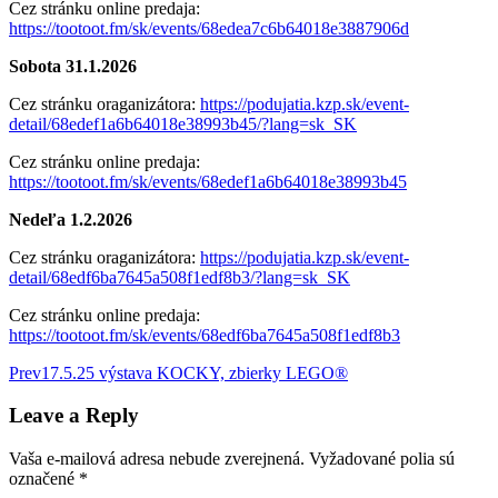
Cez stránku online predaja:
https://tootoot.fm/sk/events/68edea7c6b64018e3887906d
Sobota 31.1.2026
Cez stránku oraganizátora:
https://podujatia.kzp.sk/event-
detail/68edef1a6b64018e38993b45/?lang=sk_SK
Cez stránku online predaja:
https://tootoot.fm/sk/events/68edef1a6b64018e38993b45
Nedeľa 1.2.2026
Cez stránku oraganizátora:
https://podujatia.kzp.sk/event-
detail/68edf6ba7645a508f1edf8b3/?lang=sk_SK
Cez stránku online predaja:
https://tootoot.fm/sk/events/68edf6ba7645a508f1edf8b3
Post
Prev
17.5.25 výstava KOCKY, zbierky LEGO®
navigation
Leave a Reply
Vaša e-mailová adresa nebude zverejnená.
Vyžadované polia sú
označené
*