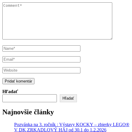
Hľadať
Hľadať
Najnovšie články
Pozvánka na 3. ročník : Výstavy KOCKY – zbierky LEGO®
V DK ZRKADLOVÝ HÁJ od 30.1 do 1.2.2026