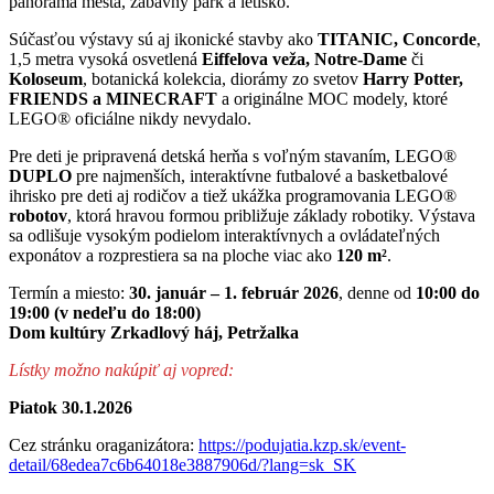
panoráma mesta, zábavný park a letisko.
Súčasťou výstavy sú aj ikonické stavby ako
TITANIC, Concorde
,
1,5 metra vysoká osvetlená
Eiffelova veža, Notre-Dame
či
Koloseum
, botanická kolekcia, diorámy zo svetov
Harry Potter,
FRIENDS a MINECRAFT
a originálne MOC modely, ktoré
LEGO® oficiálne nikdy nevydalo.
Pre deti je pripravená detská herňa s voľným stavaním, LEGO®
DUPLO
pre najmenších, interaktívne futbalové a basketbalové
ihrisko pre deti aj rodičov a tiež ukážka programovania LEGO®
robotov
, ktorá hravou formou približuje základy robotiky. Výstava
sa odlišuje vysokým podielom interaktívnych a ovládateľných
exponátov a rozprestiera sa na ploche viac ako
120 m²
.
Termín a miesto:
30. január – 1. február 2026
, denne od
10:00 do
19:00 (v nedeľu do 18:00)
Dom kultúry Zrkadlový háj, Petržalka
Lístky možno nakúpiť aj vopred:
Piatok 30.1.2026
Cez stránku oraganizátora:
https://podujatia.kzp.sk/event-
detail/68edea7c6b64018e3887906d/?lang=sk_SK