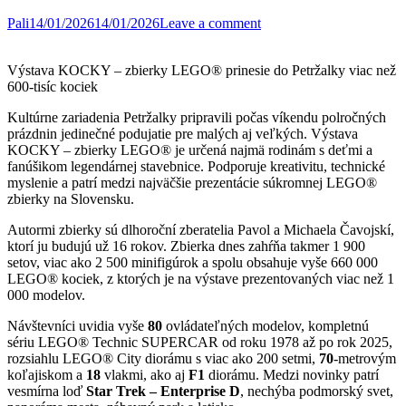
Pali
14/01/2026
14/01/2026
Leave a comment
Výstava KOCKY – zbierky LEGO® prinesie do Petržalky viac než
600-tisíc kociek
Kultúrne zariadenia Petržalky pripravili počas víkendu polročných
prázdnin jedinečné podujatie pre malých aj veľkých. Výstava
KOCKY – zbierky LEGO® je určená najmä rodinám s deťmi a
fanúšikom legendárnej stavebnice. Podporuje kreativitu, technické
myslenie a patrí medzi najväčšie prezentácie súkromnej LEGO®
zbierky na Slovensku.
Autormi zbierky sú dlhoroční zberatelia Pavol a Michaela Čavojskí,
ktorí ju budujú už 16 rokov. Zbierka dnes zahŕňa takmer 1 900
setov, viac ako 2 500 minifigúrok a spolu obsahuje vyše 660 000
LEGO® kociek, z ktorých je na výstave prezentovaných viac než 1
000 modelov.
Návštevníci uvidia vyše
80
ovládateľných modelov, kompletnú
sériu LEGO® Technic SUPERCAR od roku 1978 až po rok 2025,
rozsiahlu LEGO® City diorámu s viac ako 200 setmi,
70
-metrovým
koľajiskom a
18
vlakmi, ako aj
F1
diorámu. Medzi novinky patrí
vesmírna loď
Star Trek – Enterprise D
, nechýba podmorský svet,