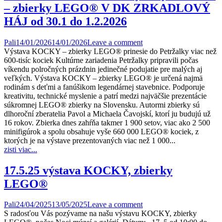
– zbierky LEGO® V DK ZRKADLOVÝ
HÁJ od 30.1 do 1.2.2026
Pali
14/01/2026
14/01/2026
Leave a comment
Výstava KOCKY – zbierky LEGO® prinesie do Petržalky viac než
600-tisíc kociek Kultúrne zariadenia Petržalky pripravili počas
víkendu polročných prázdnin jedinečné podujatie pre malých aj
veľkých. Výstava KOCKY – zbierky LEGO® je určená najmä
rodinám s deťmi a fanúšikom legendárnej stavebnice. Podporuje
kreativitu, technické myslenie a patrí medzi najväčšie prezentácie
súkromnej LEGO® zbierky na Slovensku. Autormi zbierky sú
dlhoroční zberatelia Pavol a Michaela Čavojskí, ktorí ju budujú už
16 rokov. Zbierka dnes zahŕňa takmer 1 900 setov, viac ako 2 500
minifigúrok a spolu obsahuje vyše 660 000 LEGO® kociek, z
ktorých je na výstave prezentovaných viac než 1 000...
zisti viac...
17.5.25 výstava KOCKY, zbierky
LEGO®
Pali
24/04/2025
13/05/2025
Leave a comment
S radosťou Vás pozývame na našu výstavu KOCKY, zbierky