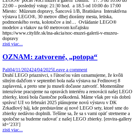
LEGO® počas Noci múzeí a galérií Dátum: 17. 5 od 10:00 do
22:00 – posledný vstup: 21:30 hod. a 18.5 od 10:00 do 17:00
Miesto: Múzeum dopravy, Šancová 1/B, Bratislava Interaktívna
výstava LEGO®, 30 metrov dlhej diorámy mesta, letiska,
podmorského sveta, kolotočov a iné… Ovládanie LEGO®
modelov a vlakov na 60 metrovom koľajisku
https://www.citylife.sk/ina-akcia/noc-muzei-galerii-v-muzeu-
dopravy
zisti viac...
OZNAM: zatvorené, „potopa“
Pali
04/11/2024
24/04/2025
Leave a comment
Drahí LEGO priaznivci, s ľútosťou vám oznamujeme, že kvôli
silným dažďom v septembri bola naša výstava na Fedinovej 8
zaplavená, a preto sme ju museli dočasne zatvoriť. Momentálne
intenzívne pracujeme na opravách interiéru a renovácii našej LEGO
zbierky, ktorá bola čiastočne poškodená. Máme však pre vás dobrú
správu! Už vo februári 2025 plánujeme novú výstavu v DK
Zrkadlový háj, kde predstavíme aj nové LEGO sety, ktoré sme do
zbierky nedávno doplnili. Tešíme sa, že sa s vami opäť stretneme a
spoločne sa budeme radovať z našej LEGO zbierky. [envira-gallery
id=’233′]
zisti viac...