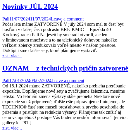
Novinky JÚL 2024
Pali
11/07/2024
11/07/2024
Leave a comment
Počas leta máme ZATVORENÉ V júly 2024 som mal tu česť byť
hosťom v ďalšej časti podcastu BRICKMIC – Epizóda 40 –
Kockový radca Pali Na jeseň by sme radi otvorili, ale len
v limitovanom množstve a to na telefonický dohovor, nakoľko
veľkosť zbierky zredukovalo voľné miesto v našom priestore.
Dokúpili sme ďalšie sety, ktoré plánujeme vystaviť.
zisti viac...
OZNAM – z technických príčin zatvorené
Pali
17/01/2024
09/02/2024
Leave a comment
Od 15.1.2024 máme ZATVORENÉ, nakoľko prebieha prerábanie
expozície. Doplňujeme nové sety a zväčšujeme železnicu, meníme
letisko. Vo februári zmena výstavy stále prebieha.Niektoré nové
expozície sú už pripravené, ďalšie ešte pripravujeme.Ľutujeme, ale
TECHNIC® časť sme museli presťahovať z prvého poschodia do
prízemia a pristúpiť na redukciu výstavy. Plánujeme tak znížiť aj
cenu vstupného.O postupe Vás budeme neskôr informovať. [envira-
gallery id=’81‘]
zisti viac...