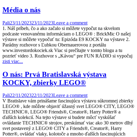
Média o nás
Pali
23/11/2023
23/11/2023
Leave a comment
1. Náš príbeh, čo a ako začalo si môžete vypočut na skvelom
podcaste venovanému informáciam o LEGO® : BrickMic O našej
výstave si môžete vypočuť tu: Epizóda E9 KOCKY na výstave 2.
Parádny rozhovor s Ľubkou Obernauerovou z portálu
www.investordokociek.sk Viac si prečítajte v tomto blogu a tu
pozrieť video 3. Rozhovor s „Kávou“ pre FUN RÁDIO si vypočuj
zisti viac...
O nás: Prvá Bratislavská výstava
KOCKY, zbierky LEGO®
Pali
22/11/2023
22/11/2023
Leave a comment
V Bratislave vám prinášame fascinujúcu výstavu súkromnej zbierky
LEGO® , kde môžete objaviť úžasný svet LEGO® CITY, LEGO®
TECHNIC®, LEGO® Friends®, Creator®, Harry Potter® a
ďalších kolekcií. Na tejto výstave si budete môcť vyskúšať
ovládanie TECHNIC® strojov, preskúmať viac ako 30 metrov dlhý
svet postavený z LEGO® CITY a Friends®, Creator®, Harry
Potter®, ovládať vlaky, kolotoče a mnoho ďalších fascinujúcich