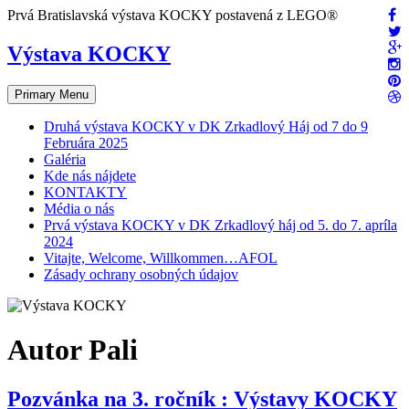
Skip
Prvá Bratislavská výstava KOCKY postavená z LEGO®
to
content
Výstava KOCKY
Primary Menu
Druhá výstava KOCKY v DK Zrkadlový Háj od 7 do 9
Februára 2025
Galéria
Kde nás nájdete
KONTAKTY
Média o nás
Prvá výstava KOCKY v DK Zrkadlový háj od 5. do 7. apríla
2024
Vitajte, Welcome, Willkommen…AFOL
Zásady ochrany osobných údajov
Autor
Pali
Pozvánka na 3. ročník : Výstavy KOCKY